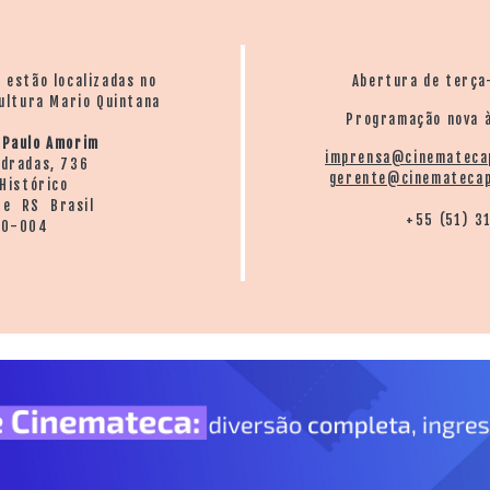
o estão localizadas no
Abertura de terça
ultura Mario Quintana
Programação nova à
 Paulo Amorim
imprensa@cinemateca
ndradas, 736
gerente@cinematecap
Histórico
re RS Brasil
+55 (51) 3
20-004