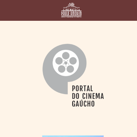
HOME
CINEMATECA
PAULO AMORIM
> HISTÓRIA
> HOMENAGEADOS
> EQUIPE
> ASSOCIAÇÃO DOS
AMIGOS
> BIBLIOTECA
ROMEU GRIMALDI
PROGRAMAÇÃO
> FILMES EM
CARTAZ
> GRADE SEMANAL
> PREÇOS E
DESCONTOS