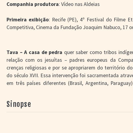
Companhia produtora
: Vídeo nas Aldeias
Primeira exibição
: Recife (PE), 4º Festival do Filme 
Competitiva, Cinema da Fundação Joaquim Nabuco, 17 ou
Tava – A casa de pedra
quer saber como tribos indíge
relação com os jesuítas – padres europeus da Compa
crenças religiosas e por se apropriarem do território 
do século XVII. Essa intervenção foi sacramentada atravé
em três países diferentes (Brasil, Argentina, Paragu
todos os envolvidos. O filme reivindica o direito de um
sua própria história, descrevendo mitos e memórias.
Sinopse
creditados como personagens, Ariel Kuaray Ortega e
protagonistas deste instigante documentário produzido
com a Superintendência Estadual do Rio Grande do Sul 
Artístico Nacional. Ariel e Patrícia estão em busc