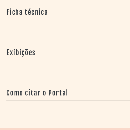
perguntas, e para isso empreendem uma longa caminhad
Ficha técnica
RJ e pela província de Misiones na Argentina.
Exibições
Como citar o Portal