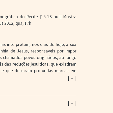
Etnográfico do Recife [15-18 out]-Mostra
t 2012, qua, 17h
nas interpretam, nos dias de hoje, a sua
nhia de Jesus, responsáveis por impor
dos chamados povos originários, ao longo
s das reduções jesuíticas, que existiram
ay) e que deixaram profundas marcas em
a população marginalizada poder contar a
| + |
 Embora não estejam identificados nem
 Patrícia Ferreira Pará Yxapy são os
 pela ong Vídeo nas Aldeias em parceria
do Instituto do Patrimônio Histórico e
| + |
a de respostas para suas angustiantes