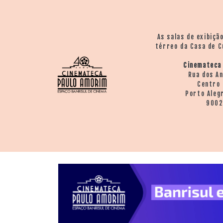
As salas de exibiçã
térreo da Casa de C
Cinemateca
Rua dos A
Centro 
Porto Aleg
900