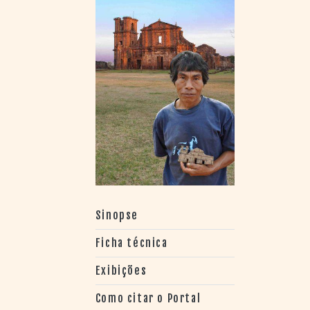
> SALAS
> ARQUIVO
PORTAL DO
CINEMA GAÚCHO
> APRESENTAÇÃO
> BUSCA AVANÇADA
> LISTA DE FILMES
> FILMOGRAFIAS DE
CINEASTAS
> DISCOGRAFIAS
> BIBLIOGRAFIAS
CONTATO E
LOCALIZAÇÃO
Sinopse
Ficha técnica
Exibições
Como citar o Portal