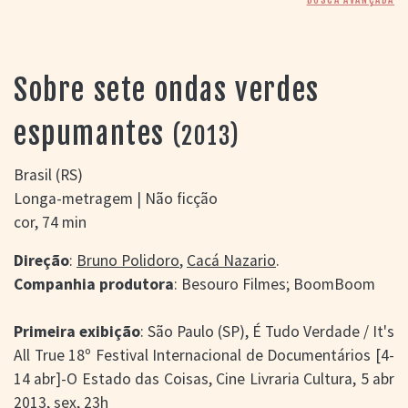
> SALAS
> ARQUIVO
PORTAL DO
CINEMA GAÚCHO
Sobre sete ondas verdes
> APRESENTAÇÃO
> BUSCA AVANÇADA
espumantes
(2013)
> LISTA DE FILMES
> FILMOGRAFIAS DE
Brasil (RS)
CINEASTAS
Longa-metragem | Não ficção
> DISCOGRAFIAS
cor, 74 min
> BIBLIOGRAFIAS
CONTATO E
Direção
:
Bruno Polidoro
,
Cacá Nazario
.
LOCALIZAÇÃO
Companhia produtora
: Besouro Filmes; BoomBoom
Primeira exibição
: São Paulo (SP), É Tudo Verdade / It's
All True 18º Festival Internacional de Documentários [4-
14 abr]-O Estado das Coisas, Cine Livraria Cultura, 5 abr
2013, sex, 23h