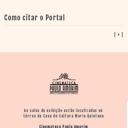
Alegre. Outro documentário sobre o mesmo
personagem é
Para sempre teu Caio F
. (Candé Salles,
Como citar o Portal
2014).
| + |
As salas de exibição estão localizadas no
térreo da Casa de Cultura Mario Quintana
Cinemateca Paulo Amorim