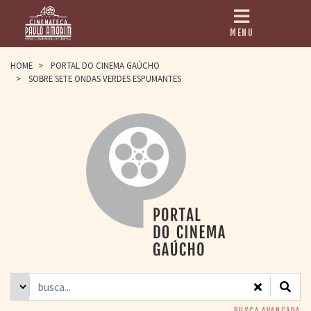
MENU
HOME
HOME
>
PORTAL DO CINEMA GAÚCHO
>
SOBRE SETE ONDAS VERDES ESPUMANTES
CINEMATECA
PAULO AMORIM
> HISTÓRIA
> HOMENAGEADOS
> EQUIPE
> ASSOCIAÇÃO DOS
AMIGOS
> BIBLIOTECA
ROMEU GRIMALDI
PROGRAMAÇÃO
> FILMES EM
CARTAZ
> GRADE SEMANAL
> PREÇOS E
DESCONTOS
BUSCA AVANÇADA