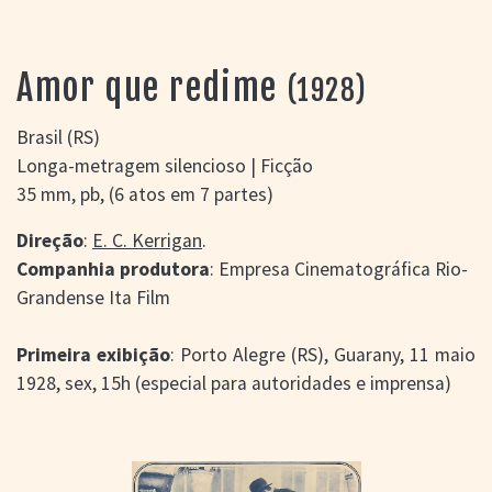
> SALAS
> ARQUIVO
PORTAL DO
Amor que redime
(1928)
CINEMA GAÚCHO
> APRESENTAÇÃO
Brasil (RS)
> BUSCA AVANÇADA
Longa-metragem silencioso | Ficção
> LISTA DE FILMES
35 mm, pb, (6 atos em 7 partes)
> FILMOGRAFIAS DE
CINEASTAS
Direção
:
E. C. Kerrigan
.
> DISCOGRAFIAS
Companhia produtora
: Empresa Cinematográfica Rio-
> BIBLIOGRAFIAS
Grandense Ita Film
CONTATO E
LOCALIZAÇÃO
Primeira exibição
: Porto Alegre (RS), Guarany, 11 maio
1928, sex, 15h (especial para autoridades e imprensa)