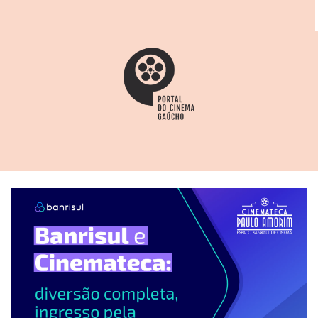
clássico do cinema gaúcho.
Foi tirada apenas uma cópia; esta, quando exibida no
Rio, mereceu o seguinte comentário de Pedro Lima: "
(...) a cópia enviada para exibição, está num estado
deplorável. Impossível de ser exibida. (...) Até pedaços
faltam...". (
Cinearte
, Rio de Janeiro, 18 set 1929)