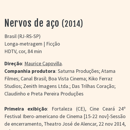
> SALAS
> ARQUIVO
PORTAL DO
Nervos de aço
(2014)
CINEMA GAÚCHO
> APRESENTAÇÃO
Brasil (RJ-RS-SP)
> BUSCA AVANÇADA
Longa-metragem | Ficção
> LISTA DE FILMES
HDTV, cor, 84 min
> FILMOGRAFIAS DE
CINEASTAS
Direção
:
Maurice Capovilla
.
> DISCOGRAFIAS
Companhia produtora
: Saturna Produções; Atama
> BIBLIOGRAFIAS
Filmes; Canal Brasil; Boa Vista Cinema; Kiko Ferraz
CONTATO E
Studios; Zenith Imagens Ltda.; Das Trilhas Coração;
LOCALIZAÇÃO
Claudinho e Preta Pereira Produções
Primeira exibição
: Fortaleza (CE), Cine Ceará 24º
Festival Ibero-americano de Cinema [15-22 nov]-Sessão
de encerramento, Theatro José de Alencar, 22 nov 2014,