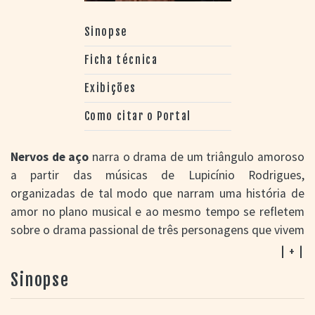
Sinopse
Ficha técnica
Exibições
Como citar o Portal
Nervos de aço
narra o drama de um triângulo amoroso
a partir das músicas de Lupicínio Rodrigues,
organizadas de tal modo que narram uma história de
amor no plano musical e ao mesmo tempo se refletem
sobre o drama passional de três personagens que vivem
no presente. Ao escolher a música de Lupicínio
| + |
Rodrigues como matéria-prima desse projeto, o que se
Sinopse
quer é valorizar a memória de um dos mestres da
música popular brasileira e ao mesmo tempo propor