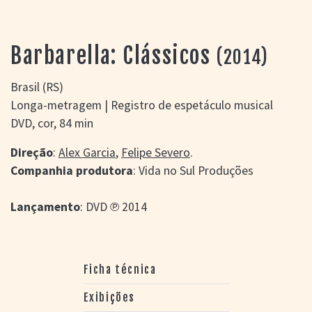
> SALAS
> ARQUIVO
PORTAL DO
Barbarella: Clássicos
(2014)
CINEMA GAÚCHO
> APRESENTAÇÃO
Brasil (RS)
> BUSCA AVANÇADA
Longa-metragem | Registro de espetáculo musical
> LISTA DE FILMES
DVD, cor, 84 min
> FILMOGRAFIAS DE
CINEASTAS
Direção
:
Alex Garcia
,
Felipe Severo
.
> DISCOGRAFIAS
Companhia produtora
: Vida no Sul Produções
> BIBLIOGRAFIAS
CONTATO E
Lançamento
: DVD ℗ 2014
LOCALIZAÇÃO
Ficha técnica
Exibições