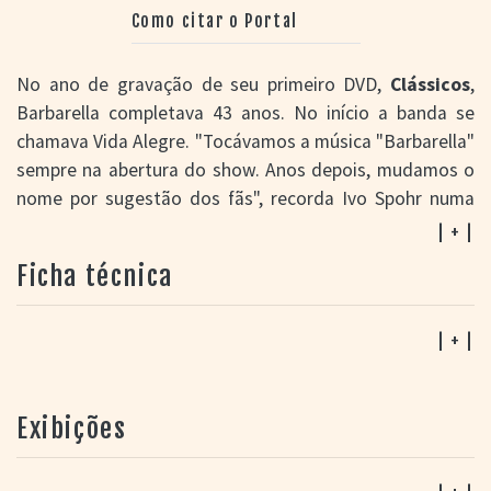
Como citar o Portal
No ano de gravação de seu primeiro DVD,
Clássicos
,
Barbarella completava 43 anos. No início a banda se
chamava Vida Alegre. "Tocávamos a música "Barbarella"
sempre na abertura do show. Anos depois, mudamos o
nome por sugestão dos fãs", recorda Ivo Spohr numa
reportagem. Ficou como uma homenagem à
Barbarella
| + |
(Roger Vadim, 1968, FR-IT), estrelado por Jane Fonda,
Ficha técnica
de muito sucesso e que virou um filme de culto. A
proposta era de envolver o público jovem. O primeiro
show ocorre em 1º de janeiro de 1970 no salão
| + |
paroquial católico de São Caetano. Os dois primeiros
LPs, como Conjunto Barbarella, são gravados em 1981 e
Exibições
1984 (
Venha dançar
). O terceiro,
Para cantar, dançar,
sonhar...
(1989) tem o apoio da RBS TV; com uma mídia
maciça em todo o sul do Brasil, várias canções se