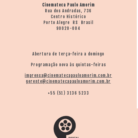
no canal Youtube. Por isso a banda recebe O Disco de
Cinemateca Paulo Amorim
Rua dos Andradas, 736
Ouro. Com mais de 9.000 shows no currículo, Barbarella
Centro Histórico
realiza em junho de 2017 a Turnê de Ouro, com 15
Porto Alegre RS Brasil
shows em 17 dias, que culmina com a entrega pela
90020-004
gravadora Faixa Nobre do Disco de Ouro em Caxias do
Sul em 17 de junho.
Abertura de terça-feira a domingo
Programação nova às quintas-feiras
imprensa@cinematecapauloamorim.com.br
gerente@cinematecapauloamorim.com.br
+55 (51) 3136 5233