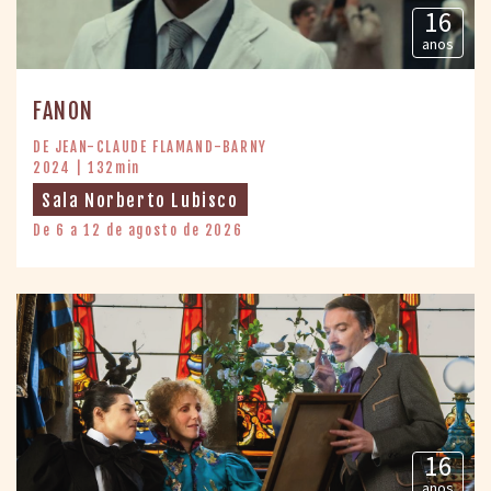
16
anos
FANON
DE JEAN-CLAUDE FLAMAND-BARNY
2024 | 132min
Sala Norberto Lubisco
De 6 a 12 de agosto de 2026
16
anos