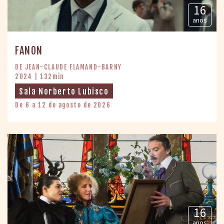
16
anos
FANON
DE JEAN-CLAUDE FLAMAND-BARNY
2024 | 132min
Sala Norberto Lubisco
De 6 a 12 de agosto de 2026
16
anos