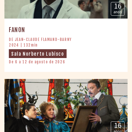
16
anos
FANON
DE JEAN-CLAUDE FLAMAND-BARNY
2024 | 132min
Sala Norberto Lubisco
De 6 a 12 de agosto de 2026
16
anos