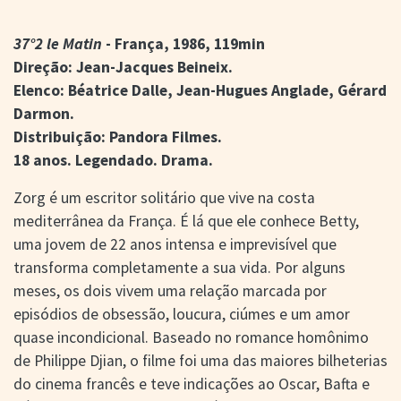
> SALAS
> ARQUIVO
37°2 le Matin
- França, 1986, 119min
PORTAL DO
Direção: Jean-Jacques Beineix.
CINEMA GAÚCHO
Elenco: Béatrice Dalle, Jean-Hugues Anglade, Gérard
> APRESENTAÇÃO
Darmon.
> BUSCA AVANÇADA
Distribuição: Pandora Filmes.
> LISTA DE FILMES
18 anos. Legendado. Drama.
> FILMOGRAFIAS DE
CINEASTAS
Zorg é um escritor solitário que vive na costa
> DISCOGRAFIAS
> BIBLIOGRAFIAS
mediterrânea da França. É lá que ele conhece Betty,
uma jovem de 22 anos intensa e imprevisível que
CONTATO E
transforma completamente a sua vida. Por alguns
LOCALIZAÇÃO
meses, os dois vivem uma relação marcada por
episódios de obsessão, loucura, ciúmes e um amor
quase incondicional. Baseado no romance homônimo
de Philippe Djian, o filme foi uma das maiores bilheterias
do cinema francês e teve indicações ao Oscar, Bafta e