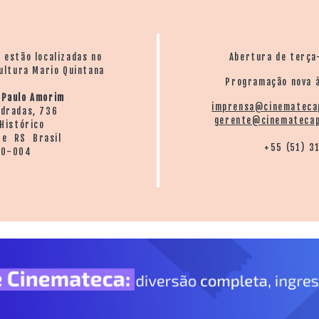
o estão localizadas no
Abertura de terça
ultura Mario Quintana
Programação nova à
 Paulo Amorim
imprensa@cinemateca
ndradas, 736
gerente@cinematecap
Histórico
re RS Brasil
+55 (51) 3
20-004