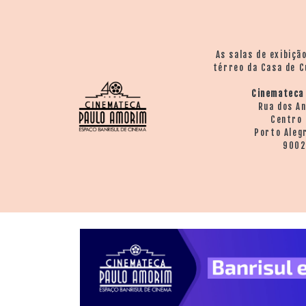
As salas de exibiçã
térreo da Casa de C
Cinemateca
Rua dos A
Centro 
Porto Aleg
900