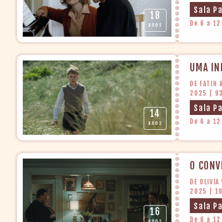
Sala P
18
De 6 a 12
anos
UMA IN
DE FATIH 
2025 | 9
Sala P
14
De 6 a 12
anos
O CONV
DE OLIVIA
2025 | 1
Sala P
16
De 6 a 12
anos