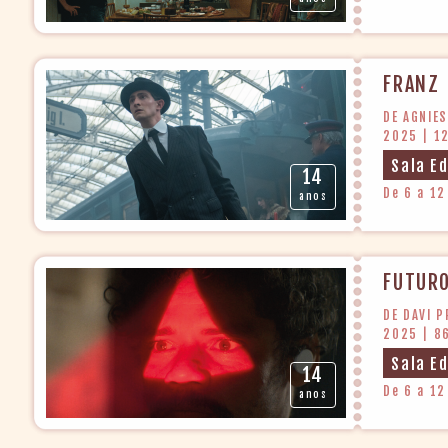
FRANZ
DE AGNIE
2025 | 1
Sala E
14
De 6 a 12
anos
FUTUR
DE DAVI 
2025 | 8
Sala E
14
De 6 a 12
anos