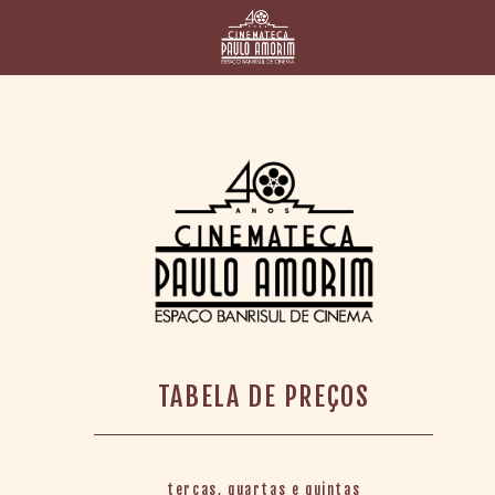
HOME
CINEMATECA
PAULO AMORIM
> HISTÓRIA
> HOMENAGEADOS
> EQUIPE
> ASSOCIAÇÃO DOS
AMIGOS
> BIBLIOTECA
ROMEU GRIMALDI
PROGRAMAÇÃO
TABELA DE PREÇOS
> FILMES EM
CARTAZ
> GRADE SEMANAL
> PREÇOS E
DESCONTOS
terças, quartas e quintas