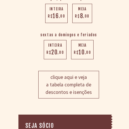
> SALAS
> ARQUIVO
INTEIRA
MEIA
16
8
PORTAL DO
R$
,00
R$
,00
CINEMA GAÚCHO
> APRESENTAÇÃO
sextas a domingos e feriados
> BUSCA AVANÇADA
INTEIRA
MEIA
> LISTA DE FILMES
20
10
R$
,00
R$
,00
> FILMOGRAFIAS DE
CINEASTAS
> DISCOGRAFIAS
> BIBLIOGRAFIAS
clique aqui e veja
CONTATO E
a tabela completa de
LOCALIZAÇÃO
descontos e isenções
SEJA SÓCIO