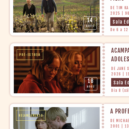
DE TIM K
2025 | 9
14
Sala E
anos
De 6 a 12
ACAMP
PRÉ-ESTREIA
ADOLES
DE JANE
2026 | 1
18
Sala E
anos
Dia 8 (sá
A PROF
RELANÇAMENTO
DE MICHA
2001 | 1