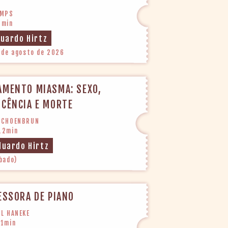
AMPS
0min
duardo Hirtz
 de agosto de 2026
AMENTO MIASMA: SEXO,
CÊNCIA E MORTE
 SCHOENBRUN
12min
duardo Hirtz
bado)
ESSORA DE PIANO
EL HANEKE
31min