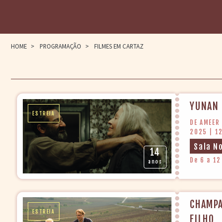
HOME
>
PROGRAMAÇÃO
>
FILMES EM CARTAZ
YUNAN
ESTREIA
DE AMEER 
2025 | 1
Sala N
14
De 6 a 12
anos
CHAMPA
ESTREIA
FILHO