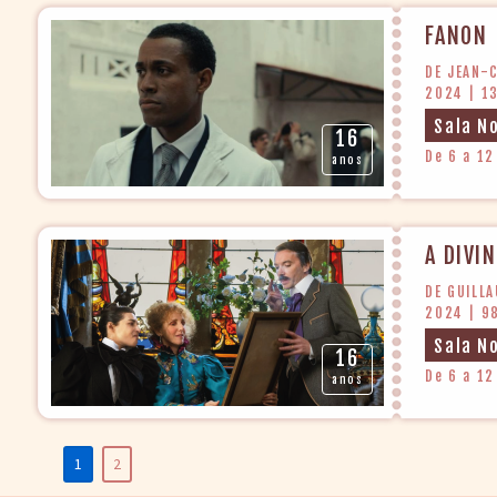
FANON
DE JEAN-
2024 | 1
Sala N
16
De 6 a 12
anos
A DIVI
DE GUILL
2024 | 9
Sala N
16
De 6 a 12
anos
1
2