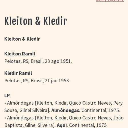
> SALAS
> ARQUIVO
PORTAL DO
Kleiton & Kledir
CINEMA GAÚCHO
> APRESENTAÇÃO
> BUSCA AVANÇADA
Kleiton & Kledir
> LISTA DE FILMES
Kleiton Ramil
> FILMOGRAFIAS DE
CINEASTAS
Pelotas, RS, Brasil, 23 ago 1951.
> DISCOGRAFIAS
> BIBLIOGRAFIAS
Kledir Ramil
CONTATO E
Pelotas, RS, Brasil, 21 jan 1953.
LOCALIZAÇÃO
LP
:
• Almôndegas [Kleiton, Kledir, Quico Castro Neves, Pery
Souza, Gilnei Silveira].
Almôndegas
. Continental, 1975.
• Almôndegas [Kleiton, Kledir, Quico Castro Neves, João
Baptista, Gilnei Silveira].
Aqui
. Continental, 1975.