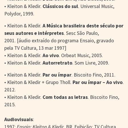
• Kleiton & Kledir.
Clássicos do sul
. Universal Music,
Polydor, 1999.
• Kleiton & Kledir.
A Música brasileira deste século por
seus autores e intérpretes
. Sesc São Paulo,
2001. [áudio extraído do programa Ensaio, gravado
pela TV Cultura, 13 mar 1997]
• Kleiton & Kledir.
Ao vivo
. Orbeat Music, 2005.
• Kleiton & Kledir.
Autorretrato
. Som Livre, 2009.
• Kleiton & Kledir.
Par ou ímpar
. Biscoito Fino, 2011.
• Kleiton & Kledir + Grupo Tholl.
Par ou ímpar – Ao vivo
.
2012.
• Kleiton & Kledir.
Com todas as letras
. Biscoito Fino,
2015.
Audiovisuais
:
1997:
Ensaio: Kleiton & Kledir
. BR. Exibição: TV Cultura.