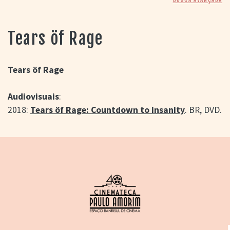
> SALAS
> ARQUIVO
PORTAL DO
Tears öf Rage
CINEMA GAÚCHO
> APRESENTAÇÃO
> BUSCA AVANÇADA
Tears öf Rage
> LISTA DE FILMES
Audiovisuais
:
> FILMOGRAFIAS DE
CINEASTAS
2018:
Tears öf Rage: Countdown to insanity
. BR, DVD.
> DISCOGRAFIAS
> BIBLIOGRAFIAS
CONTATO E
LOCALIZAÇÃO