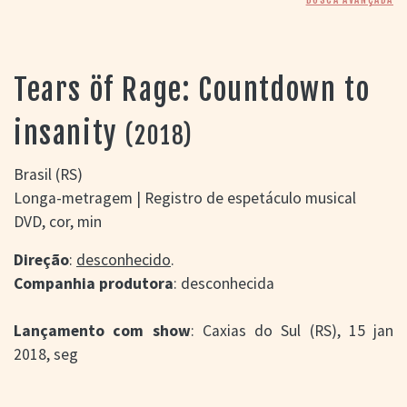
> SALAS
> ARQUIVO
PORTAL DO
CINEMA GAÚCHO
Tears öf Rage: Countdown to
> APRESENTAÇÃO
> BUSCA AVANÇADA
insanity
(2018)
> LISTA DE FILMES
> FILMOGRAFIAS DE
Brasil (RS)
CINEASTAS
Longa-metragem | Registro de espetáculo musical
> DISCOGRAFIAS
DVD, cor, min
> BIBLIOGRAFIAS
CONTATO E
Direção
:
desconhecido
.
LOCALIZAÇÃO
Companhia produtora
: desconhecida
Lançamento com show
: Caxias do Sul (RS), 15 jan
2018, seg