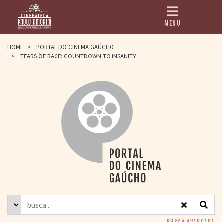
MENU
HOME
HOME
>
PORTAL DO CINEMA GAÚCHO
>
TEARS ÖF RAGE: COUNTDOWN TO INSANITY
CINEMATECA
PAULO AMORIM
> HISTÓRIA
> HOMENAGEADOS
> EQUIPE
> ASSOCIAÇÃO DOS
AMIGOS
> BIBLIOTECA
ROMEU GRIMALDI
PROGRAMAÇÃO
> FILMES EM
CARTAZ
> GRADE SEMANAL
> PREÇOS E
DESCONTOS
BUSCA AVANÇADA