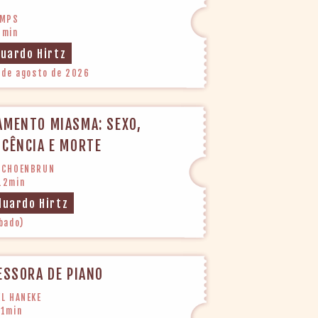
AMPS
0min
duardo Hirtz
 de agosto de 2026
AMENTO MIASMA: SEXO,
CÊNCIA E MORTE
 SCHOENBRUN
12min
duardo Hirtz
bado)
ESSORA DE PIANO
EL HANEKE
31min