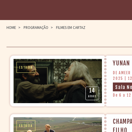
HOME
>
PROGRAMAÇÃO
>
FILMES EM CARTAZ
YUNAN
ESTREIA
DE AMEER 
2025 | 1
Sala N
14
De 6 a 12
anos
CHAMPA
ESTREIA
FILHO