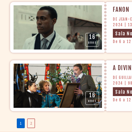
FANON
DE JEAN-
2024 | 1
Sala N
16
De 6 a 12
anos
A DIVI
DE GUILL
2024 | 9
Sala N
16
De 6 a 12
anos
1
2