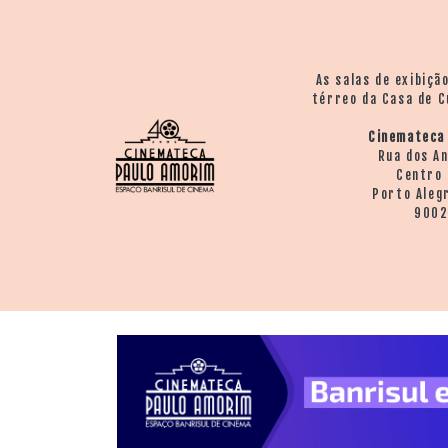
As salas de exibiçã
térreo da Casa de C
Cinemateca
Rua dos A
Centro 
Porto Aleg
900