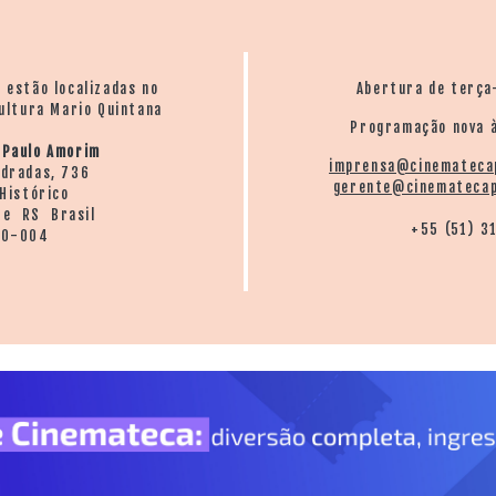
o estão localizadas no
Abertura de terça
ultura Mario Quintana
Programação nova à
 Paulo Amorim
imprensa@cinemateca
ndradas, 736
gerente@cinematecap
Histórico
re RS Brasil
+55 (51) 3
20-004