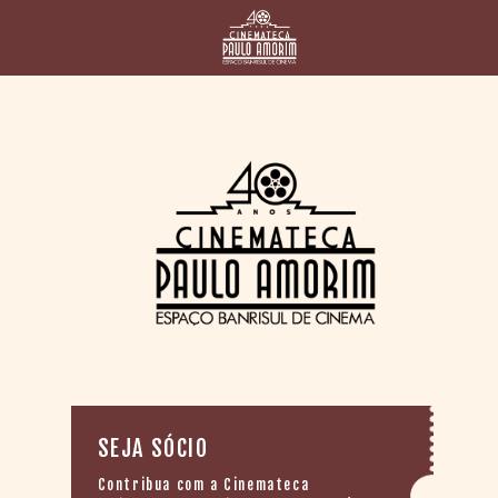
HOME
CINEMATECA
PAULO AMORIM
> HISTÓRIA
> HOMENAGEADOS
> EQUIPE
> ASSOCIAÇÃO DOS
AMIGOS
> BIBLIOTECA
ROMEU GRIMALDI
PROGRAMAÇÃO
> FILMES EM
CARTAZ
> GRADE SEMANAL
SEJA SÓCIO
> PREÇOS E
DESCONTOS
Contribua com a Cinemateca