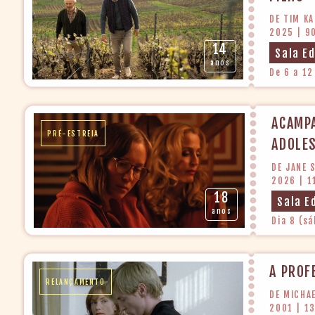
DE TIM K
2025 | 9
14
Sala E
anos
De 6 a 12
ACAMP
PRÉ-ESTREIA
ADOLES
DE JANE
2026 | 1
18
Sala E
anos
Dia 8 (sá
A PROF
RELANÇAMENTO
DE MICHA
2001 | 1