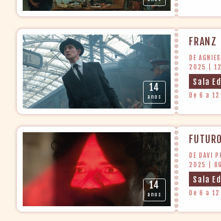
FRANZ
DE AGNIE
2025 | 1
Sala E
14
De 6 a 12
anos
FUTUR
DE DAVI 
2025 | 8
Sala E
14
De 6 a 12
anos