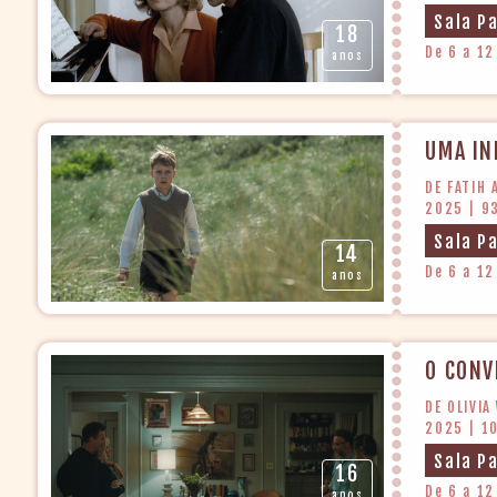
Sala P
18
De 6 a 12
anos
UMA IN
DE FATIH 
2025 | 9
Sala P
14
De 6 a 12
anos
O CONV
DE OLIVIA
2025 | 1
Sala P
16
De 6 a 12
anos