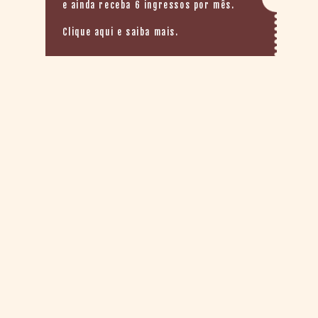
> SALAS
e ainda receba 6 ingressos por mês.
> ARQUIVO
Clique aqui e saiba mais.
PORTAL DO
CINEMA GAÚCHO
> APRESENTAÇÃO
> BUSCA AVANÇADA
> LISTA DE FILMES
> FILMOGRAFIAS DE
CINEASTAS
> DISCOGRAFIAS
> BIBLIOGRAFIAS
CONTATO E
LOCALIZAÇÃO