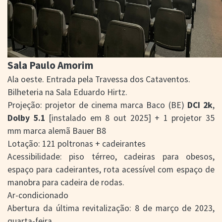
> SALAS
> ARQUIVO
PORTAL DO
CINEMA GAÚCHO
> APRESENTAÇÃO
Sala Paulo Amorim
> BUSCA AVANÇADA
Ala oeste. Entrada pela Travessa dos Cataventos.
> LISTA DE FILMES
Bilheteria na Sala Eduardo Hirtz.
> FILMOGRAFIAS DE
CINEASTAS
Projeção: projetor de cinema marca Baco (BE)
DCI 2k
,
> DISCOGRAFIAS
Dolby 5.1
[instalado em 8 out 2025] + 1 projetor 35
> BIBLIOGRAFIAS
mm marca alemã Bauer B8
CONTATO E
Lotação: 121 poltronas + cadeirantes
LOCALIZAÇÃO
Acessibilidade: piso térreo, cadeiras para obesos,
espaço para cadeirantes, rota acessível com espaço de
manobra para cadeira de rodas.
Ar-condicionado
Abertura da última revitalização: 8 de março de 2023,
quarta-feira.